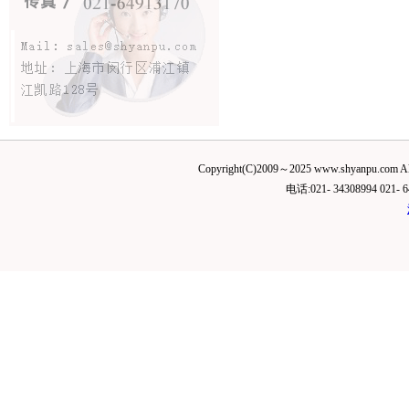
Copyright(C)2009～2025 www.shyanp
电话:021- 34308994 